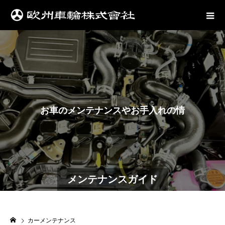
お
車
の
メ
ン
テ
ナ
ン
ス
や
お
手
入
れ
の
情
報
は
こ
ち
ら
メンテナンスガイド
カーメンテナンス