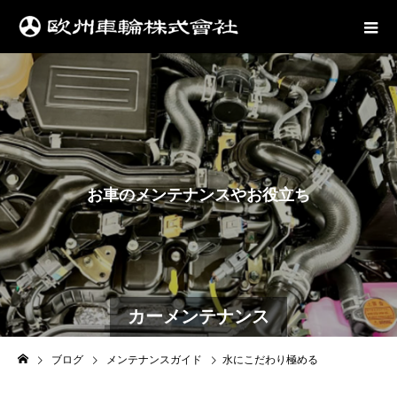
お
車
の
メ
ン
テ
ナ
ン
ス
や
お
役
立
ち
情
報
は
こ
カーメンテナンス
ブログ
メンテナンスガイド
水にこだわり極める