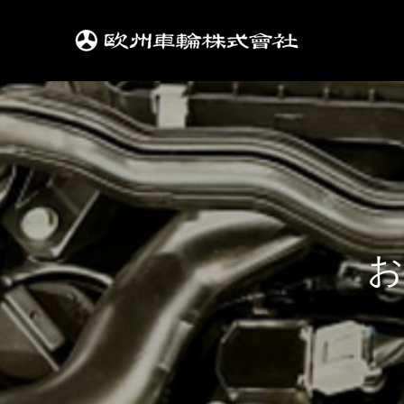
お
車
の
メ