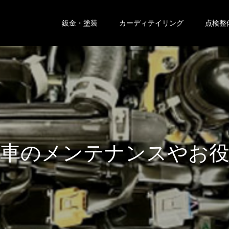
鈑金・塗装
カーディテイリング
点検整
ン
テ
ナ
ン
ス
や
お
役
立
ち
情