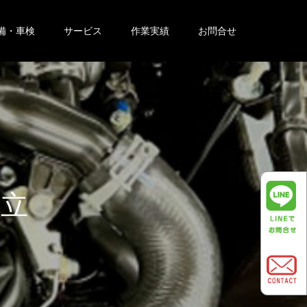
備・車検
サービス
作業実績
お問合せ
報
は
こ
ち
ら