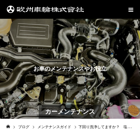
お
車
の
メ
ン
テ
ナ
ン
ス
や
お
役
立
ち
情
報
は
カーメンテナンス
ブログ
メンテナンスガイド
下回り洗浄してますか？ 塩カル対策お任せください