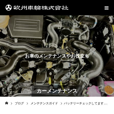
お
車
の
メ
ン
テ
ナ
ン
ス
や
お
役
立
ち
情
報
は
こ
カーメンテナンス
ブログ
メンテナンスガイド
バッテリーチェックしてますか！