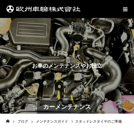
お
車
の
メ
ン
テ
ナ
ン
ス
や
お
役
立
ち
情
報
は
カーメンテナンス
ブログ
メンテナンスガイド
スタッドレスタイヤのご準備