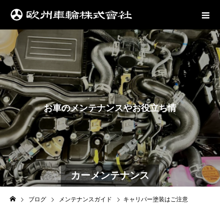
お
車
の
メ
ン
テ
ナ
ン
ス
や
お
役
立
ち
情
報
は
こ
ち
ら
カーメンテナンス
ブログ
メンテナンスガイド
キャリパー塗装はご注意