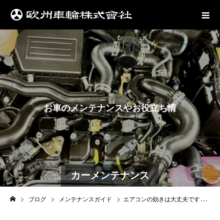
お
車
の
メ
ン
テ
ナ
ン
ス
や
お
役
立
ち
情
報
は
こ
ち
ら
カーメンテナンス
ブログ
メンテナンスガイド
エアコンの効きは大丈夫ですか？